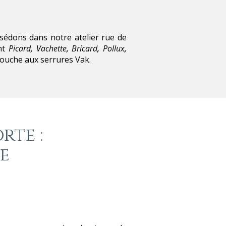
sédons dans notre atelier rue de
ent
Picard
,
Vachette
,
Bricard
,
Pollux
,
touche aux serrures Vak.
rte :
e