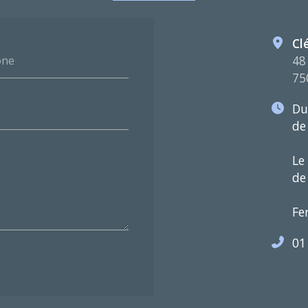
Cl
48
one
75
Du
de
Le
de
Fe
01